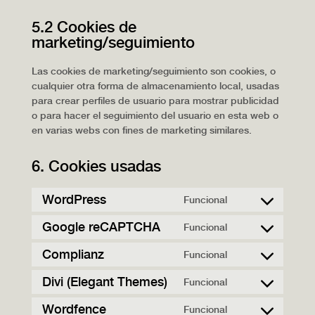
5.2 Cookies de
marketing/seguimiento
Las cookies de marketing/seguimiento son cookies, o
cualquier otra forma de almacenamiento local, usadas
para crear perfiles de usuario para mostrar publicidad
o para hacer el seguimiento del usuario en esta web o
en varias webs con fines de marketing similares.
6. Cookies usadas
WordPress
Funcional
Consent
to
Google reCAPTCHA
Funcional
Consent
service
to
wordpress
Complianz
Funcional
Consent
service
to
google-
Divi (Elegant Themes)
Funcional
Consent
service
recaptcha
to
complianz
Wordfence
Funcional