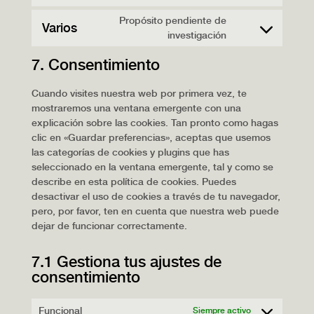
Consent
service
to
divi-
Propósito pendiente de
Varios
service
(elegant-
Consent
investigación
wordfence
themes)
to
7. Consentimiento
service
varios
Cuando visites nuestra web por primera vez, te
mostraremos una ventana emergente con una
explicación sobre las cookies. Tan pronto como hagas
clic en «Guardar preferencias», aceptas que usemos
las categorías de cookies y plugins que has
seleccionado en la ventana emergente, tal y como se
describe en esta política de cookies. Puedes
desactivar el uso de cookies a través de tu navegador,
pero, por favor, ten en cuenta que nuestra web puede
dejar de funcionar correctamente.
7.1 Gestiona tus ajustes de
consentimiento
Funcional
Siempre activo